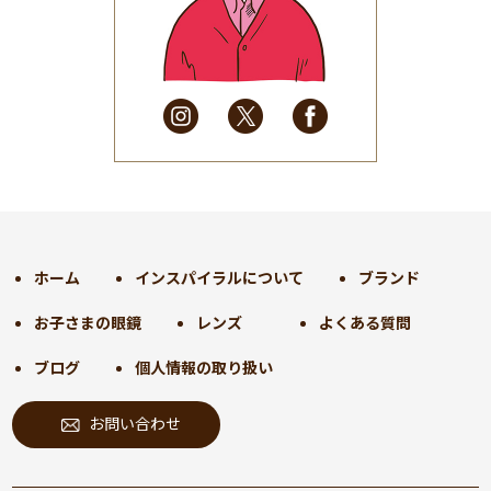
2025年5月
(41)
2025年4月
(32)
2025年3月
(31)
2025年2月
(28)
2025年1月
(34)
2024年12月
(35)
2024年11月
(30)
2024年10月
(31)
2024年9月
(30)
ホーム
インスパイラルについて
ブランド
2024年8月
(33)
お子さまの眼鏡
レンズ
よくある質問
2024年7月
(31)
2024年6月
(30)
ブログ
個人情報の取り扱い
2024年5月
(32)
お問い合わせ
2024年4月
(32)
2024年3月
(31)