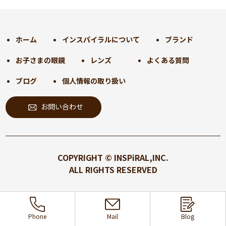
2024年11月
(30)
2024年10月
(31)
2024年9月
(30)
ホーム
インスパイラルについて
ブランド
2024年8月
(33)
お子さまの眼鏡
レンズ
よくある質問
2024年7月
(31)
2024年6月
(30)
ブログ
個人情報の取り扱い
2024年5月
(32)
お問い合わせ
2024年4月
(32)
2024年3月
(31)
2024年2月
(31)
2024年1月
(45)
COPYRIGHT © INSPiRAL,INC.
2023年12月
(31)
ALL RIGHTS RESERVED
2023年11月
(32)
2023年10月
(31)
2023年9月
(32)
Phone
Mail
Blog