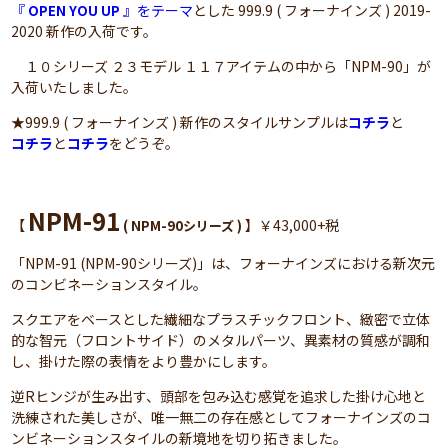
『
』をテーマ
とした 999.9 ( フォーナインズ ) 2019-
OPEN YOU UP
2020 新作の入荷です。
１０シリーズ ２３モデル １１７アイテムの中から「NPM-90」が
入荷いたしました。
★999.9 ( フォーナインズ ) 新作のスタイルサンプルは
コチラ
と
コチラ
と
コチラ
をどうぞ。
NPM-91
【
】￥43,000+税
( NPM-90シリーズ )
「NPM-91 (NPM-90シリーズ)」は、フォーナインズにおける新次元
のコンビネーションスタイル。
スクエアをベースとした繊細なプラスチックフロント、緻密で立体
的な智元（フロントサイド）のメタルパーツ、異素材の質感が調和
し、掛けた際の表情をより豊かにします。
逆Rヒンジが生み出す、頭部を包み込む感覚を追求した掛け心地と
洗練された美しさが、唯一無二の存在感としてフォーナインズのコ
ンビネーションスタイルの新境地を切り拓きました。