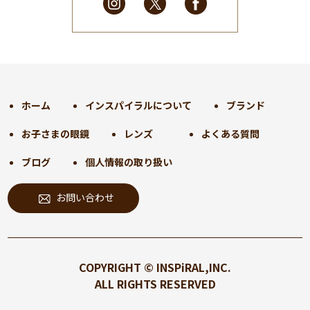
2025年2月
(28)
2025年1月
(34)
2024年12月
(35)
2024年11月
(30)
2024年10月
(31)
2024年9月
(30)
ホーム
インスパイラルについて
ブランド
2024年8月
(33)
お子さまの眼鏡
レンズ
よくある質問
2024年7月
(31)
2024年6月
(30)
ブログ
個人情報の取り扱い
2024年5月
(32)
お問い合わせ
2024年4月
(32)
2024年3月
(31)
2024年2月
(31)
2024年1月
(45)
COPYRIGHT © INSPiRAL,INC.
2023年12月
(31)
ALL RIGHTS RESERVED
2023年11月
(32)