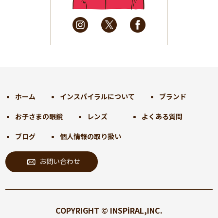
2025年3月
(31)
2025年2月
(28)
2025年1月
(34)
2024年12月
(35)
2024年11月
(30)
2024年10月
(31)
2024年9月
(30)
ホーム
インスパイラルについて
ブランド
2024年8月
(33)
お子さまの眼鏡
レンズ
よくある質問
2024年7月
(31)
2024年6月
(30)
ブログ
個人情報の取り扱い
2024年5月
(32)
お問い合わせ
2024年4月
(32)
2024年3月
(31)
2024年2月
(31)
2024年1月
(45)
COPYRIGHT © INSPiRAL,INC.