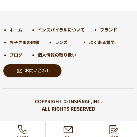
2024年12月
(35)
2024年11月
(30)
2024年10月
(31)
2024年9月
(30)
ホーム
インスパイラルについて
ブランド
2024年8月
(33)
お子さまの眼鏡
レンズ
よくある質問
2024年7月
(31)
2024年6月
(30)
ブログ
個人情報の取り扱い
2024年5月
(32)
お問い合わせ
2024年4月
(32)
2024年3月
(31)
2024年2月
(31)
2024年1月
(45)
COPYRIGHT © INSPiRAL,INC.
2023年12月
(31)
ALL RIGHTS RESERVED
2023年11月
(32)
2023年10月
(31)
2023年9月
(32)
Phone
Mail
Blog