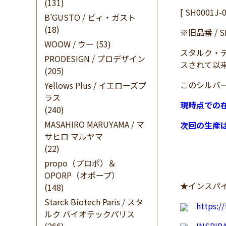
(131)
[ SH0001
B’GUSTO / ビィ・ガスト
(18)
※旧品番 / SH0
WOOW / ウー
(53)
スタルク・
PRODESIGN / プロデザイン
スされて以
(205)
このシルバ
Yellows Plus / イエローズプ
ラス
現時点での
(240)
MASAHIRO MARUYAMA / マ
次回の生産
サヒロ マルヤマ
(22)
propo（プロポ）＆
OPORP（オポープ）
★インスパイ
(148)
Starck Biotech Paris / スタ
https:/
ルク バイオテックパリス