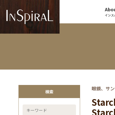
Abou
インス
眼鏡、サン
検索
Star
Star