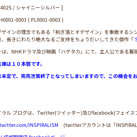
J-0402S / シャイニーシルバー ]
001-0003 ( PL0001-0003 )
デザインの理念でもある「削ぎ落とすデザイン」を象徴するシ
来、長きにわたり絶大なるご支持をちょうだいしてきた傑作『
ーは、NHKドラマ及び映画「ハゲタカ」にて、主人公である鷲
在庫は１０本弱です。
は未定で、完売次第終了となってしまいますので、この機会を
ラル ブログは、Twitter(ツイッター)及びfacebook(フェ
/twitter.com/INSPIRALISM
(twitterアカウントは「INSPIRA