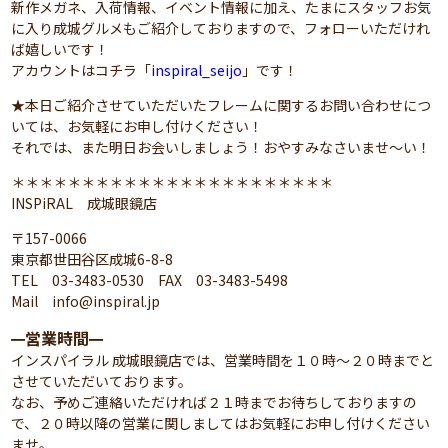
新作メガネ、入荷情報、イベント情報に加え、たまにスタッフお気
に入り成城グルメもご紹介しておりますので、フォローいただけれ
ば嬉しいです！
アカウントはコチラ「
inspiral_seijo
」です！
★本日ご紹介させていただいたフレームに関するお問い合わせにつ
いては、お気軽にお申し付けください！
それでは、また明日お会いしましょう！おやすみなさいませ～い！
＊＊＊＊＊＊＊＊＊＊＊＊＊＊＊＊＊＊＊＊＊＊＊
INSPiRAL 成城眼鏡店
〒157-0066
東京都世田谷区成城6-8-8
TEL 03-3483-0530 FAX 03-3483-5498
Mail info@inspiral.jp
営業時間
━
━
インスパイラル 成城眼鏡店では、営業時間を１０時～２０時までと
させていただいております。
なお、予めご連絡いただければ２１時までお待ちしておりますの
で、２０時以降の営業に関しましてはお気軽にお申し付けください
ませ。