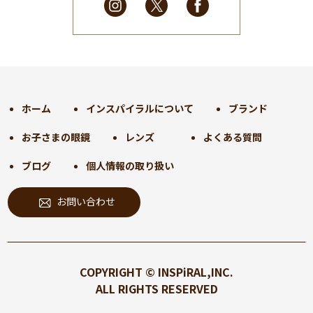
2025年2月
(28)
2025年1月
(34)
2024年12月
(35)
2024年11月
(30)
2024年10月
(31)
2024年9月
(30)
ホーム
インスパイラルについて
ブランド
2024年8月
(33)
お子さまの眼鏡
レンズ
よくある質問
2024年7月
(31)
2024年6月
(30)
ブログ
個人情報の取り扱い
2024年5月
(32)
お問い合わせ
2024年4月
(32)
2024年3月
(31)
2024年2月
(31)
2024年1月
(45)
COPYRIGHT © INSPiRAL,INC.
2023年12月
(31)
ALL RIGHTS RESERVED
2023年11月
(32)