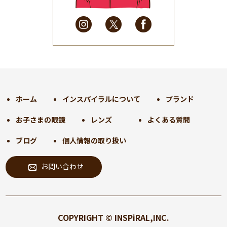
2025年3月
(31)
2025年2月
(28)
2025年1月
(34)
2024年12月
(35)
2024年11月
(30)
2024年10月
(31)
2024年9月
(30)
ホーム
インスパイラルについて
ブランド
2024年8月
(33)
お子さまの眼鏡
レンズ
よくある質問
2024年7月
(31)
2024年6月
(30)
ブログ
個人情報の取り扱い
2024年5月
(32)
お問い合わせ
2024年4月
(32)
2024年3月
(31)
2024年2月
(31)
2024年1月
(45)
COPYRIGHT © INSPiRAL,INC.