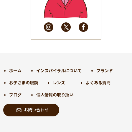
2025年5月
(41)
2025年4月
(32)
2025年3月
(31)
2025年2月
(28)
2025年1月
(34)
2024年12月
(35)
2024年11月
(30)
2024年10月
(31)
2024年9月
(30)
ホーム
インスパイラルについて
ブランド
2024年8月
(33)
お子さまの眼鏡
レンズ
よくある質問
2024年7月
(31)
2024年6月
(30)
ブログ
個人情報の取り扱い
2024年5月
(32)
お問い合わせ
2024年4月
(32)
2024年3月
(31)
2024年2月
(31)