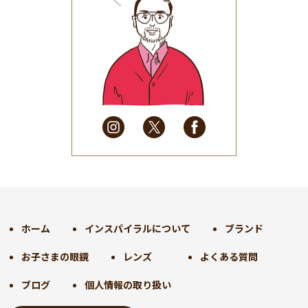
2025年8月
(31)
2025年7月
(37)
2025年6月
(48)
2025年5月
(41)
2025年4月
(32)
2025年3月
(31)
2025年2月
(28)
2025年1月
(34)
2024年12月
(35)
2024年11月
(30)
2024年10月
(31)
2024年9月
(30)
ホーム
インスパイラルについて
ブランド
2024年8月
(33)
お子さまの眼鏡
レンズ
よくある質問
2024年7月
(31)
2024年6月
(30)
ブログ
個人情報の取り扱い
2024年5月
(32)