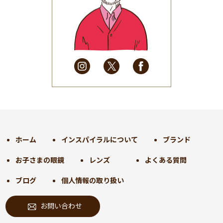
2025年6月
(48)
2025年5月
(41)
2025年4月
(32)
2025年3月
(31)
2025年2月
(28)
2025年1月
(34)
2024年12月
(35)
2024年11月
(30)
2024年10月
(31)
2024年9月
(30)
ホーム
インスパイラルについて
ブランド
2024年8月
(33)
お子さまの眼鏡
レンズ
よくある質問
2024年7月
(31)
2024年6月
(30)
ブログ
個人情報の取り扱い
2024年5月
(32)
お問い合わせ
2024年4月
(32)
2024年3月
(31)