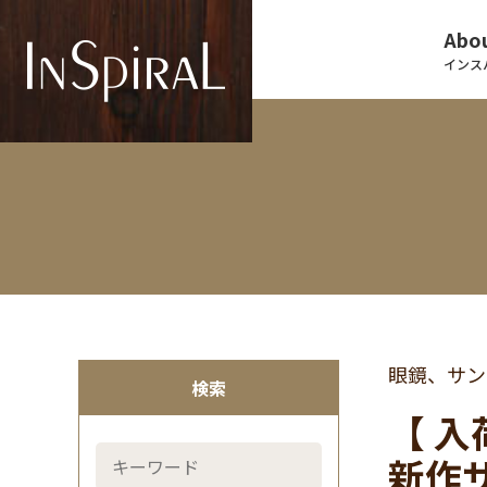
Abou
インス
眼鏡、サン
検索
【 入
新作