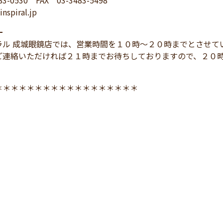
83-0530 FAX 03-3483-5498
nspiral.jp
━
ラル 成城眼鏡店では、営業時間を１０時～２０時までとさせて
ご連絡いただければ２１時までお待ちしておりますので、２０
＊＊＊＊＊＊＊＊＊＊＊＊＊＊＊＊＊＊