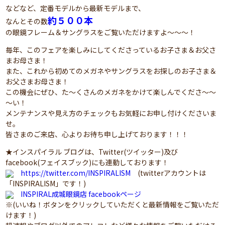
などなど、定番モデルから最新モデルまで、
約５００本
なんとその数
の眼鏡フレーム＆サングラスをご覧いただけますよ～～～！
毎年、このフェアを楽しみにしてくださっているお子さま＆お父さ
まお母さま！
また、これから初めてのメガネやサングラスをお探しのお子さま＆
お父さまお母さま！
この機会にぜひ、た～くさんのメガネをかけて楽しんでくださ～～
～い！
メンテナンスや見え方のチェックもお気軽にお申し付けくださいま
せ。
皆さまのご来店、心よりお待ち申し上げております！！！
★インスパイラル ブログは、Twitter(ツイッター)及び
facebook(フェイスブック)にも連動しております！
https://twitter.com/INSPIRALISM
(twitterアカウントは
「INSPIRALISM」です！)
INSPIRAL成城眼鏡店 facebookページ
※(いいね！ボタンをクリックしていただくと最新情報をご覧いただ
けます！)