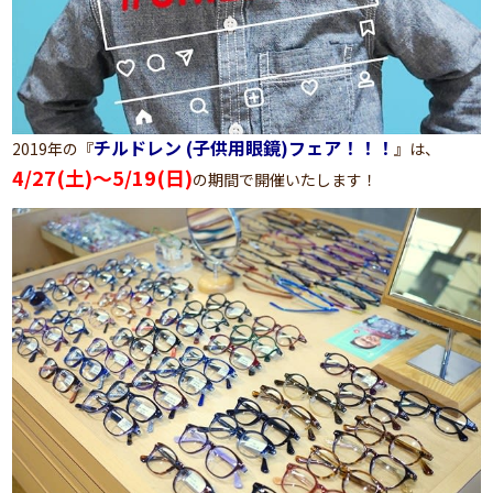
チルドレン (子供用眼鏡)フェア！！！
2019年の『
』は、
4/27(土)～5/19(日)
の期間で開催いたします！