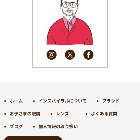
2025年7月
(37)
2025年6月
(48)
2025年5月
(41)
2025年4月
(32)
2025年3月
(31)
2025年2月
(28)
2025年1月
(34)
2024年12月
(35)
2024年11月
(30)
2024年10月
(31)
2024年9月
(30)
ホーム
インスパイラルについて
ブランド
2024年8月
(33)
お子さまの眼鏡
レンズ
よくある質問
2024年7月
(31)
2024年6月
(30)
ブログ
個人情報の取り扱い
2024年5月
(32)