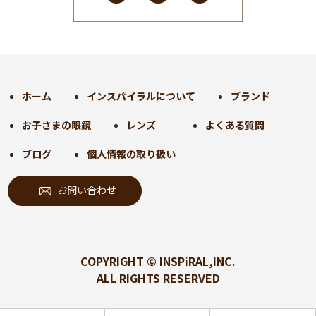
2025年1月
(34)
2024年12月
(35)
2024年11月
(30)
2024年10月
(31)
2024年9月
(30)
ホーム
インスパイラルについて
ブランド
2024年8月
(33)
お子さまの眼鏡
レンズ
よくある質問
2024年7月
(31)
2024年6月
(30)
ブログ
個人情報の取り扱い
2024年5月
(32)
お問い合わせ
2024年4月
(32)
2024年3月
(31)
2024年2月
(31)
2024年1月
(45)
COPYRIGHT © INSPiRAL,INC.
2023年12月
(31)
ALL RIGHTS RESERVED
2023年11月
(32)