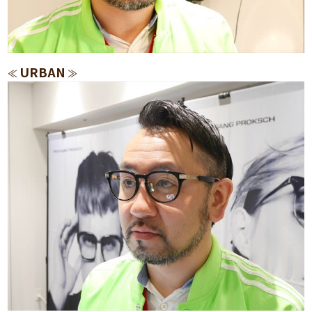
URBAN
≪
≫