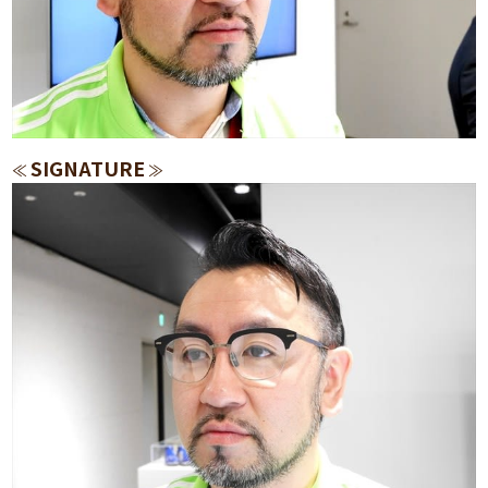
SIGNATURE
≪
≫