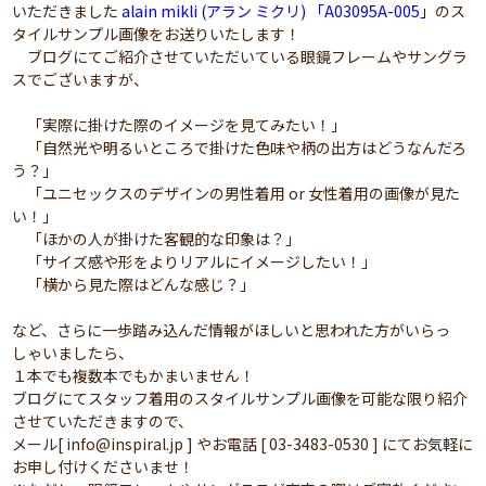
いただきました
alain mikli (アラン ミクリ) 「A03095A-005」
のス
タイルサンプル画像をお送りいたします！
ブログにてご紹介させていただいている眼鏡フレームやサングラ
スでございますが、
「実際に掛けた際のイメージを見てみたい！」
「自然光や明るいところで掛けた色味や柄の出方はどうなんだろ
う？」
「ユニセックスのデザインの男性着用 or 女性着用の画像が見た
い！」
「ほかの人が掛けた客観的な印象は？」
「サイズ感や形をよりリアルにイメージしたい！」
「横から見た際はどんな感じ？」
など、さらに一歩踏み込んだ情報がほしいと思われた方がいらっ
しゃいましたら、
１本でも複数本でもかまいません！
ブログにてスタッフ着用のスタイルサンプル画像を可能な限り紹介
させていただきますので、
メール[ info@inspiral.jp ] やお電話 [ 03-3483-0530 ] にてお気軽に
お申し付けくださいませ！