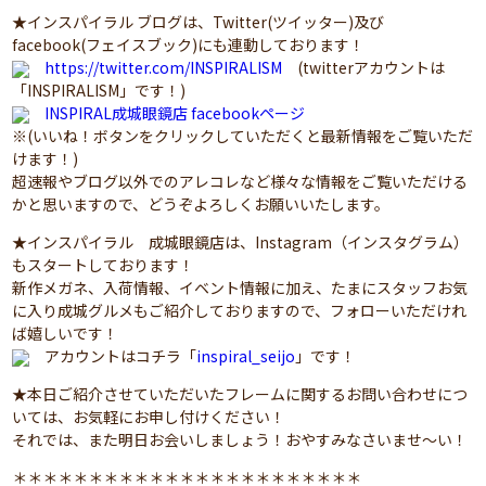
★インスパイラル ブログは、Twitter(ツイッター)及び
facebook(フェイスブック)にも連動しております！
https://twitter.com/INSPIRALISM
(twitterアカウントは
「INSPIRALISM」です！)
INSPIRAL成城眼鏡店 facebookページ
※(いいね！ボタンをクリックしていただくと最新情報をご覧いただ
けます！)
超速報やブログ以外でのアレコレなど様々な情報をご覧いただける
かと思いますので、どうぞよろしくお願いいたします。
★インスパイラル 成城眼鏡店は、Instagram（インスタグラム）
もスタートしております！
新作メガネ、入荷情報、イベント情報に加え、たまにスタッフお気
に入り成城グルメもご紹介しておりますので、フォローいただけれ
ば嬉しいです！
アカウントはコチラ「
inspiral_seijo
」です！
★本日ご紹介させていただいたフレームに関するお問い合わせにつ
いては、お気軽にお申し付けください！
それでは、また明日お会いしましょう！おやすみなさいませ～い！
＊＊＊＊＊＊＊＊＊＊＊＊＊＊＊＊＊＊＊＊＊＊＊