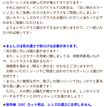
いカラーレンズをお探しの方が増えてきております！
それに合わせて、インスパイラルでは本日は、「淡い色のカラー
レンズ」をご体感いただけるサングラスをご用意いたしました！
淡いカラーレンズのサングラスをお選びいただくにあたって以下
の点をご理解いただけると、
よりよいサングラス選びができるかと思いますので、ご一読いた
だければ幸いです！
★
まぶしさは色の濃さで和らげる必要があります。
・光の感じ方には個人差があります！
また、レンズカラーの効果に関しましては、防眩効果高いもの
や、コントラストを高めるもの！
視感度を高める（明るく見せる）のもなどございますので、
お使いいただくシーンやご用途に合わせてのカラーレンズ選びが
大切です！
・まぶしさに敏感な方や、陽ざしの強いシーンではしっかりと遮光
性の高い濃いレンズが必要です！
ただし、その際には瞳孔が開きやすくなるため、しっかりとカ
バーするデザインとUVカットレンズを選びましょう！
★
紫外線（UV）カット率は、レンズの濃さに比例しません。