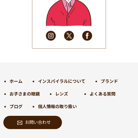
2025年5月
(41)
2025年4月
(32)
2025年3月
(31)
2025年2月
(28)
2025年1月
(34)
2024年12月
(35)
2024年11月
(30)
2024年10月
(31)
2024年9月
(30)
ホーム
インスパイラルについて
ブランド
2024年8月
(33)
お子さまの眼鏡
レンズ
よくある質問
2024年7月
(31)
2024年6月
(30)
ブログ
個人情報の取り扱い
2024年5月
(32)
お問い合わせ
2024年4月
(32)
2024年3月
(31)