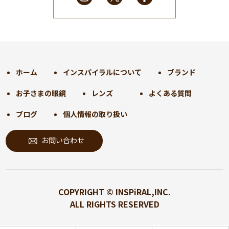
2025年1月
(34)
2024年12月
(35)
2024年11月
(30)
2024年10月
(31)
2024年9月
(30)
ホーム
インスパイラルについて
ブランド
2024年8月
(33)
お子さまの眼鏡
レンズ
よくある質問
2024年7月
(31)
2024年6月
(30)
ブログ
個人情報の取り扱い
2024年5月
(32)
お問い合わせ
2024年4月
(32)
2024年3月
(31)
2024年2月
(31)
2024年1月
(45)
COPYRIGHT © INSPiRAL,INC.
2023年12月
(31)
ALL RIGHTS RESERVED
2023年11月
(32)