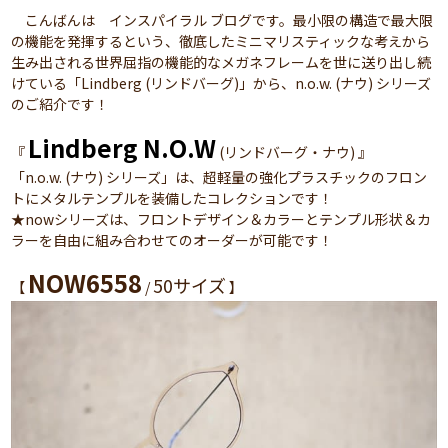
こんばんは インスパイラル ブログです。最小限の構造で最大限
の機能を発揮するという、徹底したミニマリスティックな考えから
生み出される世界屈指の機能的なメガネフレームを世に送り出し続
けている「Lindberg (リンドバーグ)」から、n.o.w. (ナウ) シリーズ
のご紹介です！
Lindberg N.O.W
『
(リンドバーグ・ナウ) 』
「n.o.w. (ナウ) シリーズ」は、超軽量の強化プラスチックのフロン
トにメタルテンプルを装備したコレクションです！
★nowシリーズは、フロントデザイン＆カラーとテンプル形状＆カ
ラーを自由に組み合わせてのオーダーが可能です！
NOW6558
50サイズ
【
/
】