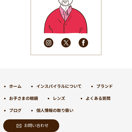
2025年6月
(48)
2025年5月
(41)
2025年4月
(32)
2025年3月
(31)
2025年2月
(28)
2025年1月
(34)
2024年12月
(35)
2024年11月
(30)
2024年10月
(31)
2024年9月
(30)
ホーム
インスパイラルについて
ブランド
2024年8月
(33)
お子さまの眼鏡
レンズ
よくある質問
2024年7月
(31)
2024年6月
(30)
ブログ
個人情報の取り扱い
2024年5月
(32)
お問い合わせ
2024年4月
(32)