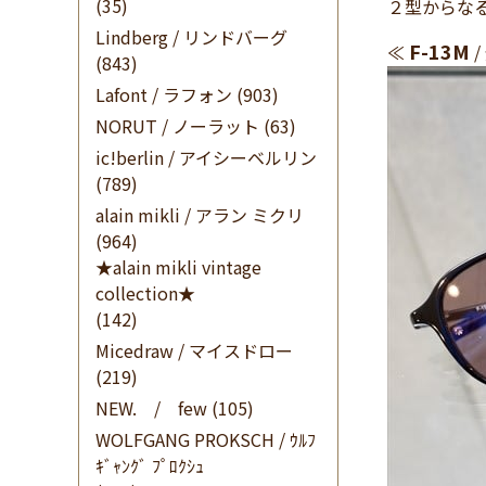
(35)
２型からなる
Lindberg / リンドバーグ
F-13M
≪
/
(843)
Lafont / ラフォン
(903)
NORUT / ノーラット
(63)
ic!berlin / アイシーベルリン
(789)
alain mikli / アラン ミクリ
(964)
★alain mikli vintage
collection★
(142)
Micedraw / マイスドロー
(219)
NEW. / few
(105)
WOLFGANG PROKSCH / ｳﾙﾌ
ｷﾞｬﾝｸﾞ ﾌﾟﾛｸｼｭ