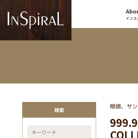
Abou
インス
眼鏡、サン
検索
999
COL