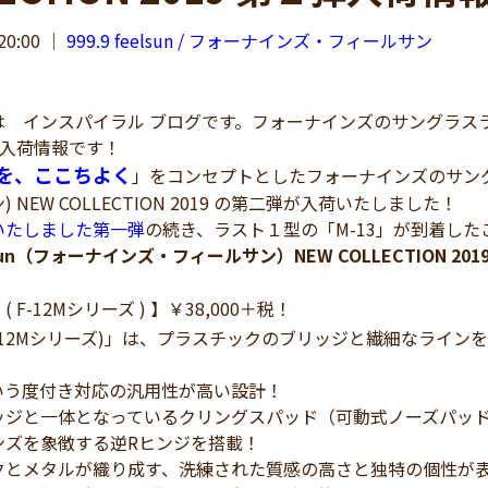
20:00
｜
999.9 feelsun / フォーナインズ・フィールサン
インスパイラル ブログです。フォーナインズのサングラスライン「9
作入荷情報です！
を、ここちよく
」をコンセプトとしたフォーナインズのサングラスラ
 NEW COLLECTION 2019 の第二弾が入荷いたしました！
いたしました第一弾
の続き、ラスト１型の「M-13」が到着した
eelsun（フォーナインズ・フィールサン）NEW COLLECTION
M
( F-12Mシリーズ ) 】￥38,000＋税！
 (F-12Mシリーズ)」は、プラスチックのブリッジと繊細なラ
！
いう度付き対応の汎用性が高い設計！
ッジと一体となっているクリングスパッド（可動式ノーズパッ
ンズを象徴する逆Rヒンジを搭載！
クとメタルが織り成す、洗練された質感の高さと独特の個性が