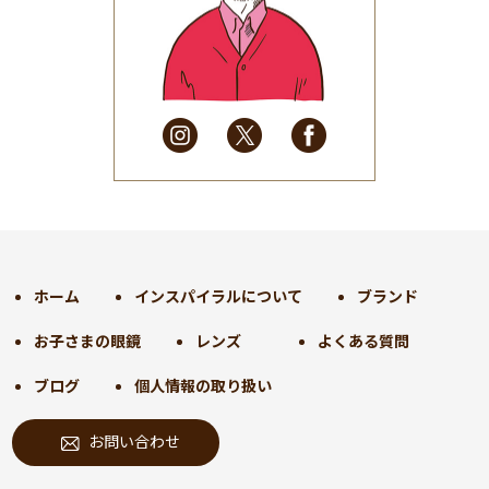
2025年6月
(48)
2025年5月
(41)
2025年4月
(32)
2025年3月
(31)
2025年2月
(28)
2025年1月
(34)
2024年12月
(35)
2024年11月
(30)
2024年10月
(31)
2024年9月
(30)
ホーム
インスパイラルについて
ブランド
2024年8月
(33)
お子さまの眼鏡
レンズ
よくある質問
2024年7月
(31)
2024年6月
(30)
ブログ
個人情報の取り扱い
2024年5月
(32)
お問い合わせ
2024年4月
(32)
2024年3月
(31)