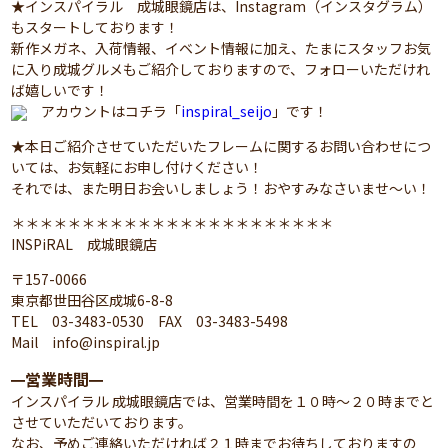
★インスパイラル 成城眼鏡店は、Instagram（インスタグラム）
もスタートしております！
新作メガネ、入荷情報、イベント情報に加え、たまにスタッフお気
に入り成城グルメもご紹介しておりますので、フォローいただけれ
ば嬉しいです！
アカウントはコチラ「
inspiral_seijo
」です！
★本日ご紹介させていただいたフレームに関するお問い合わせにつ
いては、お気軽にお申し付けください！
それでは、また明日お会いしましょう！おやすみなさいませ～い！
＊＊＊＊＊＊＊＊＊＊＊＊＊＊＊＊＊＊＊＊＊＊＊
INSPiRAL 成城眼鏡店
〒157-0066
東京都世田谷区成城6-8-8
TEL 03-3483-0530 FAX 03-3483-5498
Mail info@inspiral.jp
営業時間
━
━
インスパイラル 成城眼鏡店では、営業時間を１０時～２０時までと
させていただいております。
なお、予めご連絡いただければ２１時までお待ちしておりますの