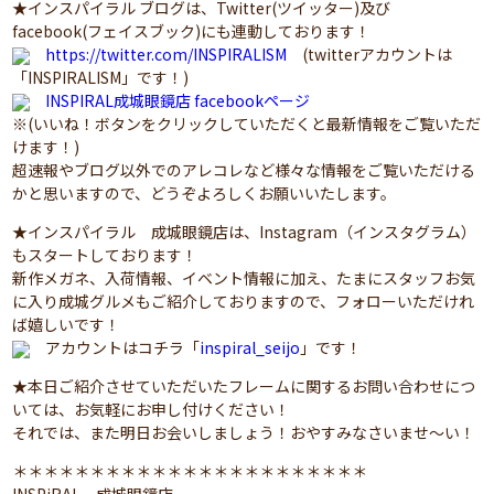
★インスパイラル ブログは、Twitter(ツイッター)及び
facebook(フェイスブック)にも連動しております！
https://twitter.com/INSPIRALISM
(twitterアカウントは
「INSPIRALISM」です！)
INSPIRAL成城眼鏡店 facebookページ
※(いいね！ボタンをクリックしていただくと最新情報をご覧いただ
けます！)
超速報やブログ以外でのアレコレなど様々な情報をご覧いただける
かと思いますので、どうぞよろしくお願いいたします。
★インスパイラル 成城眼鏡店は、Instagram（インスタグラム）
もスタートしております！
新作メガネ、入荷情報、イベント情報に加え、たまにスタッフお気
に入り成城グルメもご紹介しておりますので、フォローいただけれ
ば嬉しいです！
アカウントはコチラ「
inspiral_seijo
」です！
★本日ご紹介させていただいたフレームに関するお問い合わせにつ
いては、お気軽にお申し付けください！
それでは、また明日お会いしましょう！おやすみなさいませ～い！
＊＊＊＊＊＊＊＊＊＊＊＊＊＊＊＊＊＊＊＊＊＊＊
INSPiRAL 成城眼鏡店