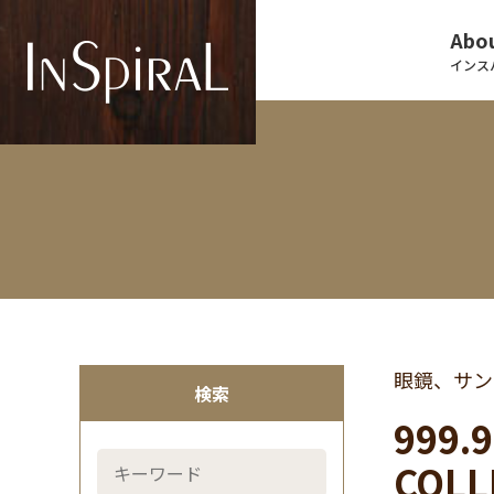
Abou
インス
眼鏡、サン
検索
999
COLL