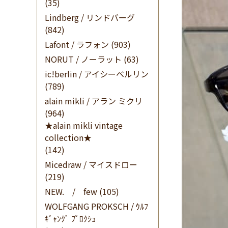
(35)
Lindberg / リンドバーグ
(842)
Lafont / ラフォン
(903)
NORUT / ノーラット
(63)
ic!berlin / アイシーベルリン
(789)
alain mikli / アラン ミクリ
(964)
★alain mikli vintage
collection★
(142)
Micedraw / マイスドロー
(219)
NEW. / few
(105)
WOLFGANG PROKSCH / ｳﾙﾌ
ｷﾞｬﾝｸﾞ ﾌﾟﾛｸｼｭ