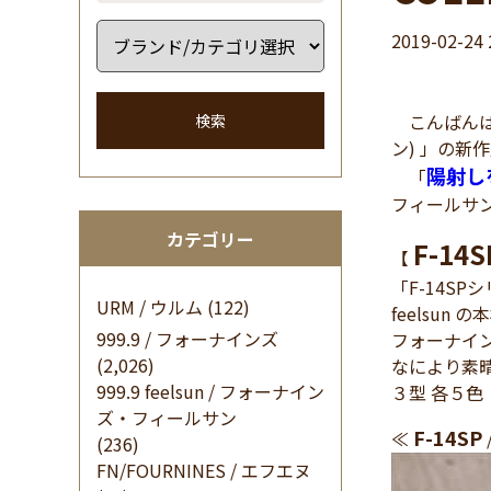
2019-02-24 
こんばんは 
検索
ン) 」の新
陽射し
「
フィールサン)
カテゴリー
F-14
【
「F-14S
URM / ウルム
(122)
feelsu
999.9 / フォーナインズ
フォーナイ
(2,026)
なにより素
999.9 feelsun / フォーナイン
３型 各５
ズ・フィールサン
F-14SP
≪
(236)
FN/FOURNINES / エフエヌ