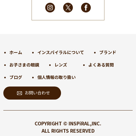
2025年2月
(28)
2025年1月
(34)
2024年12月
(35)
2024年11月
(30)
2024年10月
(31)
2024年9月
(30)
ホーム
インスパイラルについて
ブランド
2024年8月
(33)
お子さまの眼鏡
レンズ
よくある質問
2024年7月
(31)
2024年6月
(30)
ブログ
個人情報の取り扱い
2024年5月
(32)
お問い合わせ
2024年4月
(32)
2024年3月
(31)
2024年2月
(31)
2024年1月
(45)
COPYRIGHT © INSPiRAL,INC.
2023年12月
(31)
ALL RIGHTS RESERVED