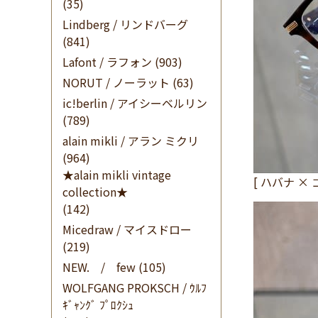
(35)
Lindberg / リンドバーグ
(841)
Lafont / ラフォン
(903)
NORUT / ノーラット
(63)
ic!berlin / アイシーベルリン
(789)
alain mikli / アラン ミクリ
(964)
★alain mikli vintage
[ ハバナ × 
collection★
(142)
Micedraw / マイスドロー
(219)
NEW. / few
(105)
WOLFGANG PROKSCH / ｳﾙﾌ
ｷﾞｬﾝｸﾞ ﾌﾟﾛｸｼｭ