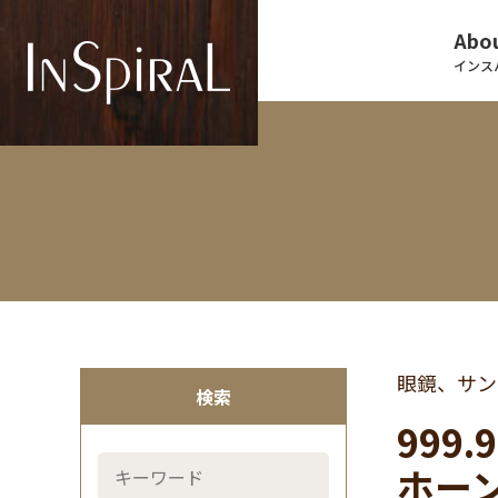
Abou
インス
眼鏡、サン
検索
999
ホーン)