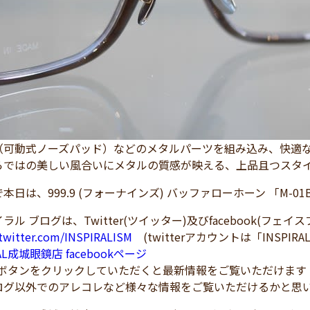
（可動式ノーズパッド）などのメタルパーツを組み込み、快適
らではの美しい風合いにメタルの質感が映える、上品且つスタ
日は、999.9 (フォーナインズ) バッファローホーン 「M-01BF
ラル ブログは、Twitter(ツイッター)及びfacebook(フェ
/twitter.com/INSPIRALISM
(twitterアカウントは「INSPIRA
RAL成城眼鏡店 facebookページ
！ボタンをクリックしていただくと最新情報をご覧いただけます
ログ以外でのアレコレなど様々な情報をご覧いただけるかと思