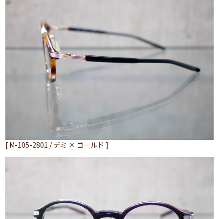
[ M-105-2801 / デミ × ゴールド ]