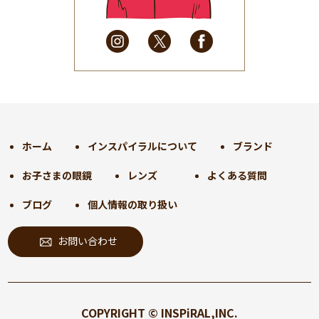
2025年3月
(31)
2025年2月
(28)
2025年1月
(34)
2024年12月
(35)
2024年11月
(30)
2024年10月
(31)
2024年9月
(30)
ホーム
インスパイラルについて
ブランド
2024年8月
(33)
お子さまの眼鏡
レンズ
よくある質問
2024年7月
(31)
2024年6月
(30)
ブログ
個人情報の取り扱い
2024年5月
(32)
お問い合わせ
2024年4月
(32)
2024年3月
(31)
2024年2月
(31)
2024年1月
(45)
COPYRIGHT © INSPiRAL,INC.