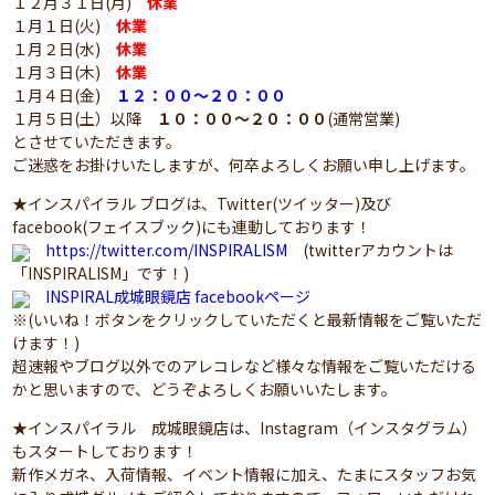
１２月３１日(月)
休業
１月１日(火)
休業
１月２日(水)
休業
１月３日(木)
休業
１月４日(金)
１２：００～２０：００
１月５日(土）以降
１０：００～２０：００
(通常営業)
とさせていただきます。
ご迷惑をお掛けいたしますが、何卒よろしくお願い申し上げます。
★インスパイラル ブログは、Twitter(ツイッター)及び
facebook(フェイスブック)にも連動しております！
https://twitter.com/INSPIRALISM
(twitterアカウントは
「INSPIRALISM」です！)
INSPIRAL成城眼鏡店 facebookページ
※(いいね！ボタンをクリックしていただくと最新情報をご覧いただ
けます！)
超速報やブログ以外でのアレコレなど様々な情報をご覧いただける
かと思いますので、どうぞよろしくお願いいたします。
★インスパイラル 成城眼鏡店は、Instagram（インスタグラム）
もスタートしております！
新作メガネ、入荷情報、イベント情報に加え、たまにスタッフお気