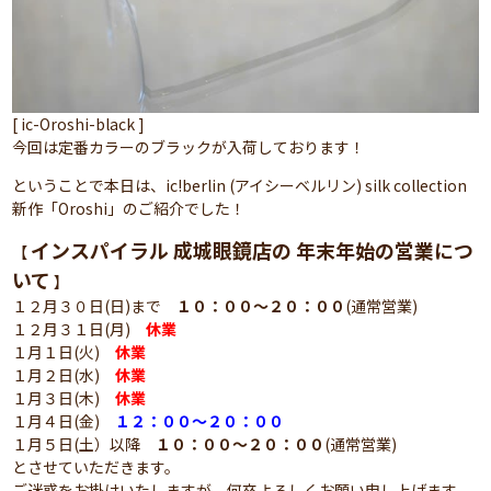
[ ic-Oroshi-black ]
今回は定番カラーのブラックが入荷しております！
ということで本日は、ic!berlin (アイシーベルリン) silk collection
新作「Oroshi」のご紹介でした！
インスパイラル 成城眼鏡店の 年末年始の営業につ
【
いて
】
１２月３０日(日)まで
１０：００～２０：００
(通常営業)
１２月３１日(月)
休業
１月１日(火)
休業
１月２日(水)
休業
１月３日(木)
休業
１月４日(金)
１２：００～２０：００
１月５日(土）以降
１０：００～２０：００
(通常営業)
とさせていただきます。
ご迷惑をお掛けいたしますが、何卒よろしくお願い申し上げます。