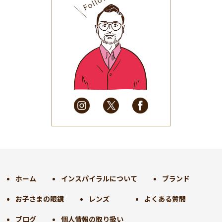
2025年9月
(30)
2025年8月
(31)
2025年7月
(37)
2025年6月
(48)
2025年5月
(41)
2025年4月
(32)
2025年3月
(31)
2025年2月
(28)
2025年1月
(34)
2024年12月
(35)
2024年11月
(30)
2024年10月
(31)
2024年9月
(30)
ホーム
インスパイラルについて
ブランド
2024年8月
(33)
お子さまの眼鏡
レンズ
よくある質問
2024年7月
(31)
2024年6月
(30)
ブログ
個人情報の取り扱い