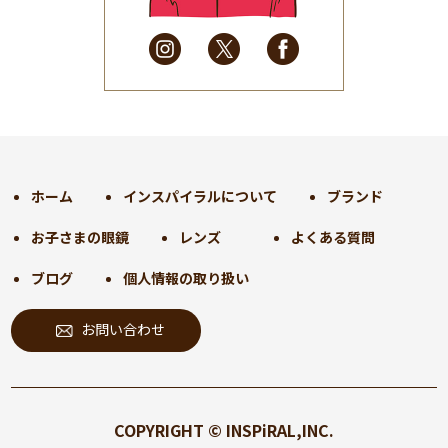
2025年3月
(31)
2025年2月
(28)
2025年1月
(34)
2024年12月
(35)
2024年11月
(30)
2024年10月
(31)
2024年9月
(30)
ホーム
インスパイラルについて
ブランド
2024年8月
(33)
お子さまの眼鏡
レンズ
よくある質問
2024年7月
(31)
2024年6月
(30)
ブログ
個人情報の取り扱い
2024年5月
(32)
お問い合わせ
2024年4月
(32)
2024年3月
(31)
2024年2月
(31)
2024年1月
(45)
COPYRIGHT © INSPiRAL,INC.