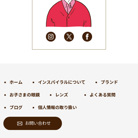
2025年5月
(41)
2025年4月
(32)
2025年3月
(31)
2025年2月
(28)
2025年1月
(34)
2024年12月
(35)
2024年11月
(30)
2024年10月
(31)
2024年9月
(30)
ホーム
インスパイラルについて
ブランド
2024年8月
(33)
お子さまの眼鏡
レンズ
よくある質問
2024年7月
(31)
2024年6月
(30)
ブログ
個人情報の取り扱い
2024年5月
(32)
お問い合わせ
2024年4月
(32)
2024年3月
(31)