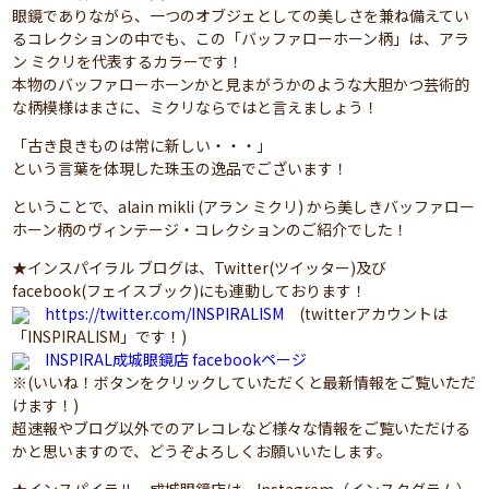
眼鏡でありながら、一つのオブジェとしての美しさを兼ね備えてい
るコレクションの中でも、この「バッファローホーン柄」は、アラ
ン ミクリを代表するカラーです！
本物のバッファローホーンかと見まがうかのような大胆かつ芸術的
な柄模様はまさに、ミクリならではと言えましょう！
「古き良きものは常に新しい・・・」
という言葉を体現した珠玉の逸品でございます！
ということで、alain mikli (アラン ミクリ) から美しきバッファロー
ホーン柄のヴィンテージ・コレクションのご紹介でした！
★インスパイラル ブログは、Twitter(ツイッター)及び
facebook(フェイスブック)にも連動しております！
https://twitter.com/INSPIRALISM
(twitterアカウントは
「INSPIRALISM」です！)
INSPIRAL成城眼鏡店 facebookページ
※(いいね！ボタンをクリックしていただくと最新情報をご覧いただ
けます！)
超速報やブログ以外でのアレコレなど様々な情報をご覧いただける
かと思いますので、どうぞよろしくお願いいたします。