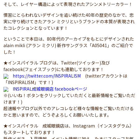
そして、レイヤー構造によって表現されたアシンメトリーカラー！
慣習にとらわれないデザインを追い続けた40年の歴史のなかで、忠
実に守り続けてきたアラン ミクリというブランドの本質が表現され
たコレクションとなっています！
ということで本日は、80年代のアーカイブをもとにデザインされた
alain mikli (アラン ミクリ) 新作サングラス「A05041」のご紹介で
した！
★インスパイラル ブログは、Twitter(ツイッター)及び
facebook(フェイスブック)にも連動しております！
https://twitter.com/INSPIRALISM
(twitterアカウントは
「INSPIRALISM」です！)
INSPIRAL成城眼鏡店 facebookページ
※(いいね！ボタンをクリックしていただくと最新情報をご覧いただ
けます！)
超速報やブログ以外でのアレコレなど様々な情報をご覧いただける
かと思いますので、どうぞよろしくお願いいたします。
★インスパイラル 成城眼鏡店は、Instagram（インスタグラム）
もスタートしております！
新作メガネ、入荷情報、イベント情報に加え、たまにスタッフお気