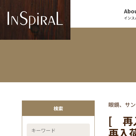
Abou
インス
眼鏡、サン
検索
[ 再
再入