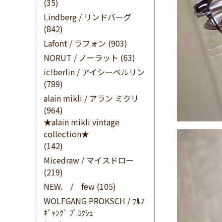
(35)
Lindberg / リンドバーグ
(842)
Lafont / ラフォン
(903)
NORUT / ノーラット
(63)
ic!berlin / アイシーベルリン
(789)
alain mikli / アラン ミクリ
(964)
★alain mikli vintage
collection★
(142)
Micedraw / マイスドロー
(219)
NEW. / few
(105)
WOLFGANG PROKSCH / ｳﾙﾌ
ｷﾞｬﾝｸﾞ ﾌﾟﾛｸｼｭ