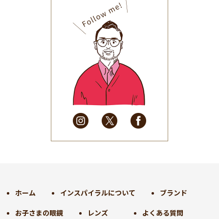
2025年10月
(32)
2025年9月
(30)
2025年8月
(31)
2025年7月
(37)
2025年6月
(48)
2025年5月
(41)
2025年4月
(32)
2025年3月
(31)
2025年2月
(28)
2025年1月
(34)
2024年12月
(35)
2024年11月
(30)
2024年10月
(31)
2024年9月
(30)
ホーム
インスパイラルについて
ブランド
2024年8月
(33)
お子さまの眼鏡
レンズ
よくある質問
2024年7月
(31)