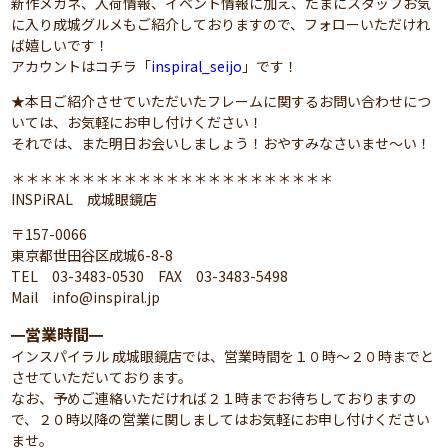
新作メガネ、入荷情報、イベント情報に加え、たまにスタッフお気
に入り成城グルメもご紹介しておりますので、フォローいただけれ
ば嬉しいです！
アカウントはコチラ「
inspiral_seijo
」です！
★本日ご紹介させていただいたフレームに関するお問い合わせにつ
いては、お気軽にお申し付けください！
それでは、また明日お会いしましょう！おやすみなさいませ～い！
＊＊＊＊＊＊＊＊＊＊＊＊＊＊＊＊＊＊＊＊＊＊＊
INSPiRAL 成城眼鏡店
〒157-0066
東京都世田谷区成城6-8-8
TEL 03-3483-0530 FAX 03-3483-5498
Mail info@inspiral.jp
営業時間
━
━
インスパイラル 成城眼鏡店では、営業時間を１０時～２０時までと
させていただいております。
なお、予めご連絡いただければ２１時までお待ちしておりますの
で、２０時以降の営業に関しましてはお気軽にお申し付けください
ませ。