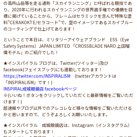
の高所山岳等を走る通称「スカイランニング」と呼ばれる競技であ
り、2020年に行われるスカイランニングの世界選手権での優勝を目
標に掲げていることから、フレームはセラミックを含んだ特殊な塗
料”CERAKOKTE/セラコート”で、空のイメージであるスカイブルー
のコーティングで仕上げてあります！
ということで本日は、ミリタリーアイウェアブランド ESS（Eye
Safety Systems）JAPAN LIMITED 「CROSSBLADE NARO 上田瑠
偉モデル」のご紹介でした！
★インスパイラル ブログは、Twitter(ツイッター)及び
facebook(フェイスブック)にも連動しております！
https://twitter.com/INSPIRALISM
(twitterアカウントは
「INSPIRALISM」です！)
INSPIRAL成城眼鏡店 facebookページ
※(いいね！ボタンをクリックしていただくと最新情報をご覧いただ
けます！)
超速報やブログ以外でのアレコレなど様々な情報をご覧いただける
かと思いますので、どうぞよろしくお願いいたします。
★インスパイラル 成城眼鏡店は、Instagram（インスタグラム）
もスタートしております！