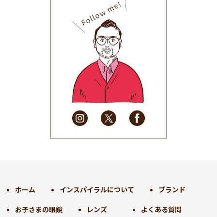
2025年10月
(32)
2025年9月
(30)
2025年8月
(31)
2025年7月
(37)
2025年6月
(48)
2025年5月
(41)
2025年4月
(32)
2025年3月
(31)
2025年2月
(28)
2025年1月
(34)
2024年12月
(35)
2024年11月
(30)
2024年10月
(31)
2024年9月
(30)
ホーム
インスパイラルについて
ブランド
2024年8月
(33)
お子さまの眼鏡
レンズ
よくある質問
2024年7月
(31)