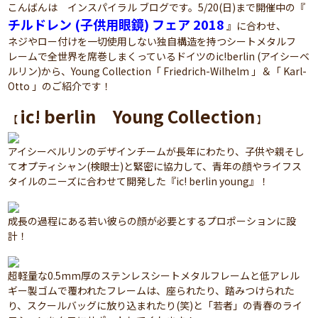
こんばんは インスパイラル ブログです。5/20(日)まで開催中の『
チルドレン (子供用眼鏡) フェア 2018
』に合わせ、
ネジやロー付けを一切使用しない独自構造を持つシートメタルフ
レームで全世界を席巻しまくっているドイツのic!berlin (アイシーベ
ルリン)から、Young Collection「 Friedrich-Wilhelm 」＆「 Karl-
Otto 」のご紹介です！
ic! berlin Young Collection
【
】
アイシーベルリンのデザインチームが長年にわたり、子供や親そし
てオプティシャン(検眼士)と緊密に協力して、青年の顔やライフス
タイルのニーズに合わせて開発した『ic! berlin young』！
成長の過程にある若い彼らの顔が必要とするプロポーションに設
計！
超軽量な0.5mm厚のステンレスシートメタルフレームと低アレル
ギー製ゴムで覆われたフレームは、座られたり、踏みつけられた
り、スクールバッグに放り込まれたり(笑)と「若者」の青春のライ