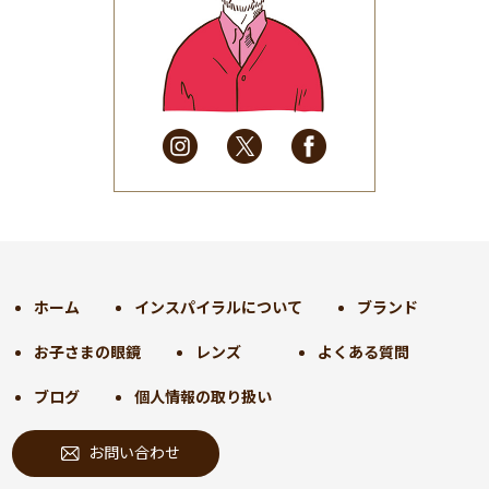
2025年6月
(48)
2025年5月
(41)
2025年4月
(32)
2025年3月
(31)
2025年2月
(28)
2025年1月
(34)
2024年12月
(35)
2024年11月
(30)
2024年10月
(31)
2024年9月
(30)
ホーム
インスパイラルについて
ブランド
2024年8月
(33)
お子さまの眼鏡
レンズ
よくある質問
2024年7月
(31)
2024年6月
(30)
ブログ
個人情報の取り扱い
2024年5月
(32)
お問い合わせ
2024年4月
(32)