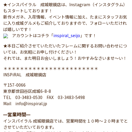
★インスパイラル 成城眼鏡店は、Instagram（インスタグラム）
もスタートしております！
新作メガネ、入荷情報、イベント情報に加え、たまにスタッフお気
に入り成城グルメもご紹介しておりますので、フォローいただけれ
ば嬉しいです！
アカウントはコチラ「
inspiral_seijo
」です！
★本日ご紹介させていただいたフレームに関するお問い合わせにつ
いては、お気軽にお申し付けください！
それでは、また明日お会いしましょう！おやすみなさいませ～い！
＊＊＊＊＊＊＊＊＊＊＊＊＊＊＊＊＊＊＊＊＊＊＊
INSPiRAL 成城眼鏡店
〒157-0066
東京都世田谷区成城6-8-8
TEL 03-3483-0530 FAX 03-3483-5498
Mail info@inspiral.jp
営業時間
━
━
インスパイラル 成城眼鏡店では、営業時間を１０時～２０時までと
させていただいております。