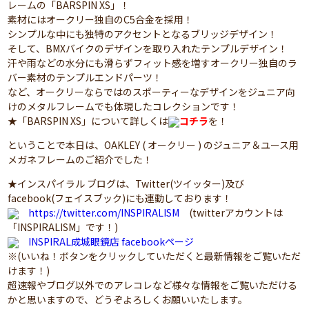
レームの「BARSPIN XS」！
素材にはオークリー独自のC5合金を採用！
シンプルな中にも独特のアクセントとなるブリッジデザイン！
そして、BMXバイクのデザインを取り入れたテンプルデザイン！
汗や雨などの水分にも滑らずフィット感を増すオークリー独自のラ
バー素材のテンプルエンドパーツ！
など、オークリーならではのスポーティーなデザインをジュニア向
けのメタルフレームでも体現したコレクションです！
★「BARSPIN XS」について詳しくは
コチラ
を！
ということで本日は、OAKLEY ( オークリー ) のジュニア＆ユース用
メガネフレームのご紹介でした！
★インスパイラル ブログは、Twitter(ツイッター)及び
facebook(フェイスブック)にも連動しております！
https://twitter.com/INSPIRALISM
(twitterアカウントは
「INSPIRALISM」です！)
INSPIRAL成城眼鏡店 facebookページ
※(いいね！ボタンをクリックしていただくと最新情報をご覧いただ
けます！)
超速報やブログ以外でのアレコレなど様々な情報をご覧いただける
かと思いますので、どうぞよろしくお願いいたします。