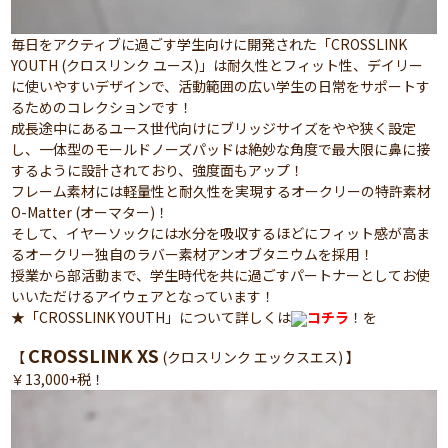
毎日をアクティブに過ごす学生向けに開発された「CROSSLINK
YOUTH (クロスリンク ユース)」は耐久性とフィット性、デイリー
に使いやすいデザインで、活動範囲の広い学生の日常をサポートす
るためのコレクションです！
成長途中にあるユース世代向けにブリッジサイズをやや狭く設定
し、一体型のモールドノーズパッドは絶妙な角度で最大限に鼻に接
するように設計されており、強度面もアップ！
フレーム素材には軽量性と耐久性を実現するオークリーの特許素材
O-Matter (オーマター)！
そして、イヤーソックには水分を吸収するほどにフィット感が高ま
るオークリー独自のラバー素材アンオブタニウムを採用！
授業から部活動まで、学生時代を共に過ごすパートナーとしてお使
いいただけるアイウェアとなっています！
★「CROSSLINK YOUTH」について詳しくは
コチラ
！を
CROSSLINK XS
【
(クロスリンク エックスエス) 】
￥13,000+税！