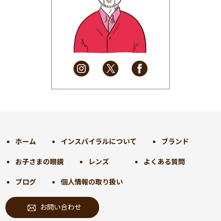
2025年6月
(48)
2025年5月
(41)
2025年4月
(32)
2025年3月
(31)
2025年2月
(28)
2025年1月
(34)
2024年12月
(35)
2024年11月
(30)
2024年10月
(31)
2024年9月
(30)
ホーム
インスパイラルについて
ブランド
2024年8月
(33)
お子さまの眼鏡
レンズ
よくある質問
2024年7月
(31)
2024年6月
(30)
ブログ
個人情報の取り扱い
2024年5月
(32)
お問い合わせ
2024年4月
(32)