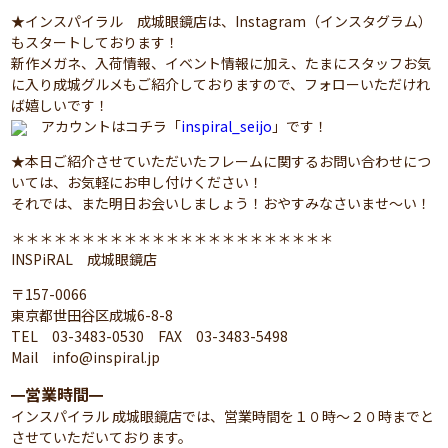
★インスパイラル 成城眼鏡店は、Instagram（インスタグラム）
もスタートしております！
新作メガネ、入荷情報、イベント情報に加え、たまにスタッフお気
に入り成城グルメもご紹介しておりますので、フォローいただけれ
ば嬉しいです！
アカウントはコチラ「
inspiral_seijo
」です！
★本日ご紹介させていただいたフレームに関するお問い合わせにつ
いては、お気軽にお申し付けください！
それでは、また明日お会いしましょう！おやすみなさいませ～い！
＊＊＊＊＊＊＊＊＊＊＊＊＊＊＊＊＊＊＊＊＊＊＊
INSPiRAL 成城眼鏡店
〒157-0066
東京都世田谷区成城6-8-8
TEL 03-3483-0530 FAX 03-3483-5498
Mail info@inspiral.jp
営業時間
━
━
インスパイラル 成城眼鏡店では、営業時間を１０時～２０時までと
させていただいております。