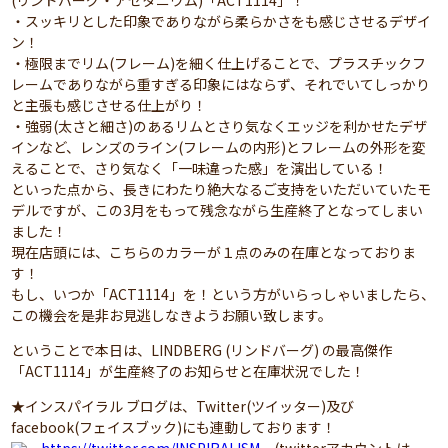
・スッキリとした印象でありながら柔らかさをも感じさせるデザイ
ン！
・極限までリム(フレーム)を細く仕上げることで、プラスチックフ
レームでありながら重すぎる印象にはならず、それでいてしっかり
と主張も感じさせる仕上がり！
・強弱(太さと細さ)のあるリムとさり気なくエッジを利かせたデザ
インなど、レンズのライン(フレームの内形)とフレームの外形を変
えることで、さり気なく「一味違った感」を演出している！
といった点から、長きにわたり絶大なるご支持をいただいていたモ
デルですが、この3月をもって残念ながら生産終了となってしまい
ました！
現在店頭には、こちらのカラーが１点のみの在庫となっておりま
す！
もし、いつか「ACT1114」を！という方がいらっしゃいましたら、
この機会を是非お見逃しなきようお願い致します。
ということで本日は、LINDBERG (リンドバーグ) の最高傑作
「ACT1114」が生産終了のお知らせと在庫状況でした！
★インスパイラル ブログは、Twitter(ツイッター)及び
facebook(フェイスブック)にも連動しております！
https://twitter.com/INSPIRALISM
(twitterアカウントは