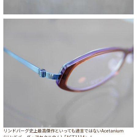
リンドバーグ史上最高傑作といっても過言ではないAcetanium
(リンドバーグ・アセタニウム)「ACT1114」！