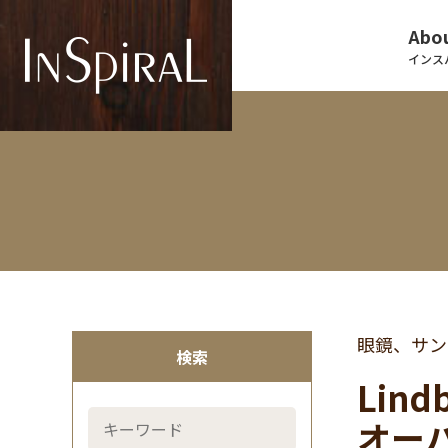
Abou
インス
眼鏡、サン
検索
Lin
オーバ