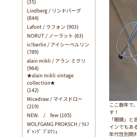
(35)
Lindberg / リンドバーグ
(844)
Lafont / ラフォン
(903)
NORUT / ノーラット
(63)
ic!berlin / アイシーベルリン
(789)
alain mikli / アラン ミクリ
(964)
★alain mikli vintage
collection★
(142)
Micedraw / マイスドロー
ここ数年で
(219)
す！
NEW. / few
(105)
「眼鏡」と
WOLFGANG PROKSCH / ｳﾙﾌ
インでもあ
ｷﾞｬﾝｸﾞ ﾌﾟﾛｸｼｭ
年代性別問