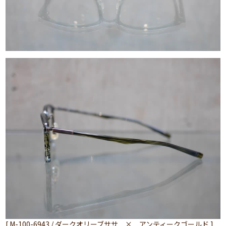
[ M-100-6943 / ダークオリーブササ × アンティークゴールド ]