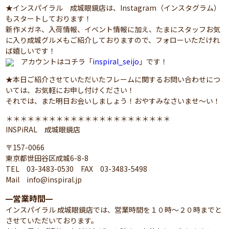
★インスパイラル 成城眼鏡店は、Instagram（インスタグラム）
もスタートしております！
新作メガネ、入荷情報、イベント情報に加え、たまにスタッフお気
に入り成城グルメもご紹介しておりますので、フォローいただけれ
ば嬉しいです！
アカウントはコチラ「
inspiral_seijo
」です！
★本日ご紹介させていただいたフレームに関するお問い合わせにつ
いては、お気軽にお申し付けください！
それでは、また明日お会いしましょう！おやすみなさいませ～い！
＊＊＊＊＊＊＊＊＊＊＊＊＊＊＊＊＊＊＊＊＊＊＊
INSPiRAL 成城眼鏡店
〒157-0066
東京都世田谷区成城6-8-8
TEL 03-3483-0530 FAX 03-3483-5498
Mail info@inspiral.jp
営業時間
━
━
インスパイラル 成城眼鏡店では、営業時間を１０時～２０時までと
させていただいております。