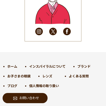
2025年6月
(48)
2025年5月
(41)
2025年4月
(32)
2025年3月
(31)
2025年2月
(28)
2025年1月
(34)
2024年12月
(35)
2024年11月
(30)
2024年10月
(31)
2024年9月
(30)
ホーム
インスパイラルについて
ブランド
2024年8月
(33)
お子さまの眼鏡
レンズ
よくある質問
2024年7月
(31)
2024年6月
(30)
ブログ
個人情報の取り扱い
2024年5月
(32)
お問い合わせ
2024年4月
(32)
2024年3月
(31)