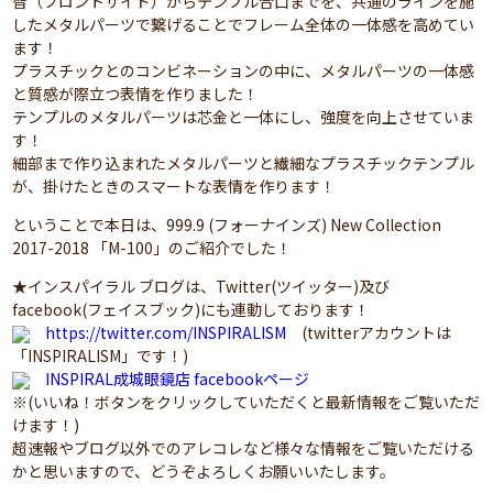
智（フロントサイド）からテンプル合口までを、共通のラインを施
したメタルパーツで繋げることでフレーム全体の一体感を高めてい
ます！
プラスチックとのコンビネーションの中に、メタルパーツの一体感
と質感が際立つ表情を作りました！
テンプルのメタルパーツは芯金と一体にし、強度を向上させていま
す！
細部まで作り込まれたメタルパーツと繊細なプラスチックテンプル
が、掛けたときのスマートな表情を作ります！
ということで本日は、999.9 (フォーナインズ) New Collection
2017-2018 「M-100」のご紹介でした！
★インスパイラル ブログは、Twitter(ツイッター)及び
facebook(フェイスブック)にも連動しております！
https://twitter.com/INSPIRALISM
(twitterアカウントは
「INSPIRALISM」です！)
INSPIRAL成城眼鏡店 facebookページ
※(いいね！ボタンをクリックしていただくと最新情報をご覧いただ
けます！)
超速報やブログ以外でのアレコレなど様々な情報をご覧いただける
かと思いますので、どうぞよろしくお願いいたします。