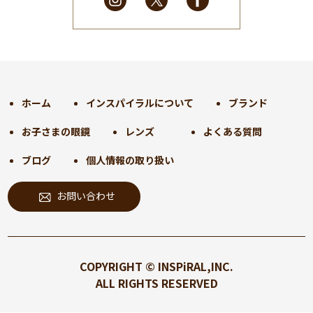
2025年1月
(34)
2024年12月
(35)
2024年11月
(30)
2024年10月
(31)
2024年9月
(30)
ホーム
インスパイラルについて
ブランド
2024年8月
(33)
お子さまの眼鏡
レンズ
よくある質問
2024年7月
(31)
2024年6月
(30)
ブログ
個人情報の取り扱い
2024年5月
(32)
お問い合わせ
2024年4月
(32)
2024年3月
(31)
2024年2月
(31)
2024年1月
(45)
COPYRIGHT © INSPiRAL,INC.
2023年12月
(31)
ALL RIGHTS RESERVED
2023年11月
(32)