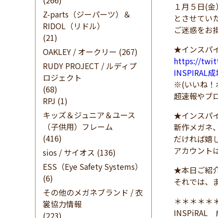
(266)
１月５日(
Z-parts（ジーパーツ）＆
とさせてい
RIDOL（リドル）
ご迷惑をお
(21)
★インスパイ
OAKLEY / オークリー
(267)
https://twi
RUDY PROJECT / ルディプ
INSPIRAL
ロジェクト
※(いいね
(68)
超速報やブ
RPJ
(1)
キッズ＆ジュニア＆ユース
★インスパイ
（子供用）フレーム
新作メガネ
(416)
だければ嬉
アカウント
sios / サイオス
(136)
ESS（Eye Safety Systems）
★本日ご紹
(6)
それでは、
その他のメガネブランド / 衣
＊＊＊＊＊
裳協力情報
INSPiRA
(223)