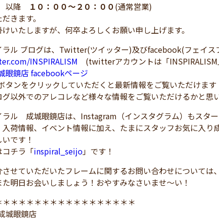
金）以降
１０：００～２０：００
(通常営業)
ただきます。
掛けいたしますが、何卒よろしくお願い申し上げます。
ラル ブログは、Twitter(ツイッター)及びfacebook(フェ
tter.com/INSPIRALISM
(twitterアカウントは「INSPIRALIS
成城眼鏡店 facebookページ
！ボタンをクリックしていただくと最新情報をご覧いただけます
ログ以外でのアレコレなど様々な情報をご覧いただけるかと思
ラル 成城眼鏡店は、Instagram（インスタグラム）もスタ
、入荷情報、イベント情報に加え、たまにスタッフお気に入り
しいです！
はコチラ「
inspiral_seijo
」です！
介させていただいたフレームに関するお問い合わせについては
また明日お会いしましょう！おやすみなさいませ～い！
＊＊＊＊＊＊＊＊＊＊＊＊＊＊＊＊＊＊
L 成城眼鏡店