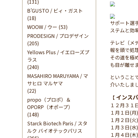
(131)
B’GUSTO / ビィ・ガスト
(18)
サポート選
WOOW / ウー
(53)
ステムと効
PRODESIGN / プロデザイン
テレビ（メ
(205)
報を頭で処
Yellows Plus / イエローズプ
その道を極
ラス
も目が離せ
(240)
MASAHIRO MARUYAMA / マ
ということ
サヒロ マルヤマ
介いたしま
(22)
インスパ
【
propo（プロポ）＆
１２月３１
OPORP（オポープ）
１月１日(
(148)
１月２日(
Starck Biotech Paris / スタ
１月３日(
ルク バイオテックパリス
１月４日(