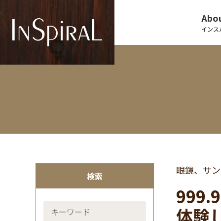
Abou
インス
眼鏡、サン
検索
999
体験