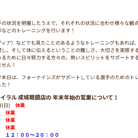
手の状況を把握したうえで、それぞれの状況に合わせ様々な観
率などのトレーニングを行います！
ディア）などでも見たことのあるようなトレーニングもあれば
理し、そして体に伝えるということの難しさ、大切さを実感す
めるために日々努力する方々の、熱いスピリットをサポートす
ません！
で本日は、フォーナインズがサポートしている選手のためのト
した！
イラル 成城眼鏡店の 年末年始の営業について
】
日(日)
休業
月)
休業
火)
休業
水)
休業
木)
１２：００～２０：００