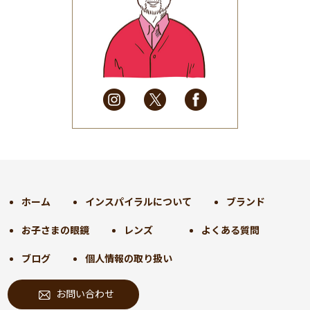
2025年6月
(48)
2025年5月
(41)
2025年4月
(32)
2025年3月
(31)
2025年2月
(28)
2025年1月
(34)
2024年12月
(35)
2024年11月
(30)
2024年10月
(31)
2024年9月
(30)
ホーム
インスパイラルについて
ブランド
2024年8月
(33)
お子さまの眼鏡
レンズ
よくある質問
2024年7月
(31)
2024年6月
(30)
ブログ
個人情報の取り扱い
2024年5月
(32)
お問い合わせ
2024年4月
(32)