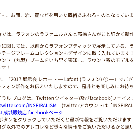
イも、お面、岩、壺などを用いた情緒あふれるものとなってい
会では、ラフォンのラファエルさんと高橋さんがこと細かく新
ンに関しては、以前からラフォンブティックで展示している、
ンテージフレームコレクションもデザインに取り入れています
ウンド（丸型）ブームをいち早く察知し、ラウンド系のモデル
ます！
「2017 展示会 レポート ━ Lafont (ラフォン) ① ━」で
ラフォン新作をお伝えいたしますので、是非とも楽しみにお待
ラル ブログは、Twitter(ツイッター)及びfacebook(フェ
/twitter.com/INSPIRALISM
(twitterアカウントは「INSPIRA
RAL成城眼鏡店 facebookページ
！ボタンをクリックしていただくと最新情報をご覧いただけます
ログ以外でのアレコレなど様々な情報をご覧いただけるかと思