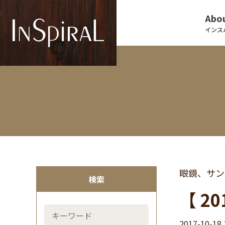
Abou
インス
眼鏡、サン
検索
【 20
2017-10-18 