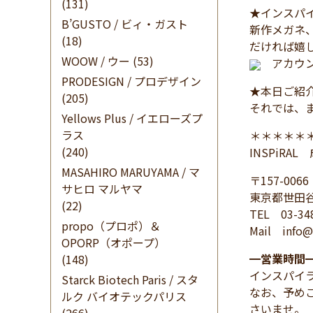
(131)
★インスパイ
B’GUSTO / ビィ・ガスト
新作メガネ
(18)
だければ嬉
WOOW / ウー
(53)
アカウン
PRODESIGN / プロデザイン
★本日ご紹
(205)
それでは、
Yellows Plus / イエローズプ
ラス
＊＊＊＊＊
(240)
INSPiRA
MASAHIRO MARUYAMA / マ
〒157-0066
サヒロ マルヤマ
東京都世田谷
(22)
TEL 03-34
propo（プロポ）＆
Mail info@i
OPORP（オポープ）
━
営業時間
(148)
インスパイ
Starck Biotech Paris / スタ
なお、予め
ルク バイオテックパリス
さいませ。