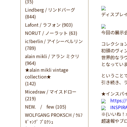
(35)
Lindberg / リンドバーグ
ディスプレ
(844)
Lafont / ラフォン
(903)
今回の展示
NORUT / ノーラット
(63)
ic!berlin / アイシーベルリン
コレクショ
(789)
初頭のヴィ
alain mikli / アラン ミクリ
世界的なラ
(964)
となってい
★alain mikli vintage
ということで、
collection★
引き続き、
(142)
Micedraw / マイスドロー
★インスパイ
(219)
https:/
NEW. / few
(105)
INSPI
※(いいね
WOLFGANG PROKSCH / ｳﾙﾌ
超速報やブ
ｷﾞｬﾝｸﾞ ﾌﾟﾛｸｼｭ