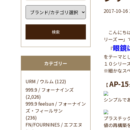
2017-10-16 
こんにちは 
検索
リーズ ━」
眼鏡
『
をテーマとした9
カテゴリー
１０シリーズ
※細かなス
URM / ウルム
(122)
AP-15
【
999.9 / フォーナインズ
(2,026)
シンプルであ
999.9 feelsun / フォーナイン
ズ・フィールサン
(236)
プラスチッ
FN/FOURNINES / エフエヌ
値の再構築を