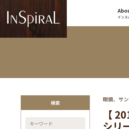
Abou
インス
眼鏡、サン
検索
【 2
シリー