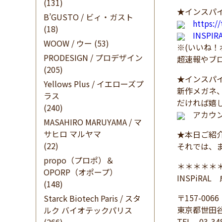
(131)
★インスパイ
B’GUSTO / ビィ・ガスト
https:/
(18)
INSPI
WOOW / ウー
(53)
※(いいね
PRODESIGN / プロデザイン
超速報やブ
(205)
★インスパイ
Yellows Plus / イエローズプ
新作メガネ
ラス
だければ嬉
(240)
アカウン
MASAHIRO MARUYAMA / マ
サヒロ マルヤマ
★本日ご紹
(22)
それでは、
propo（プロポ）＆
＊＊＊＊＊
OPORP（オポープ）
INSPiRA
(148)
〒157-0066
Starck Biotech Paris / スタ
東京都世田谷
ルク バイオテックパリス
TEL 03-34