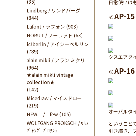
(35)
日常使いは
Lindberg / リンドバーグ
AP-15
≪
(844)
Lafont / ラフォン
(903)
NORUT / ノーラット
(63)
ic!berlin / アイシーベルリン
(789)
クスエアタイ
alain mikli / アラン ミクリ
(964)
AP-16
≪
★alain mikli vintage
collection★
(142)
Micedraw / マイスドロー
(219)
オーバルタイ
NEW. / few
(105)
WOLFGANG PROKSCH / ｳﾙﾌ
ということで、
ｷﾞｬﾝｸﾞ ﾌﾟﾛｸｼｭ
引き続き、