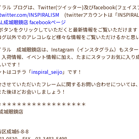
ラル ブログは、Twitter(ツイッター)及びfacebook(フェ
/twitter.com/INSPIRALISM
(twitterアカウントは「INSPIRA
RAL成城眼鏡店 facebookページ
！ボタンをクリックしていただくと最新情報をご覧いただけます
ログ以外でのアレコレなど様々な情報をご覧いただけるかと思
ラル 成城眼鏡店は、Instagram（インスタグラム）もスタ
、入荷情報、イベント情報に加え、たまにスタッフお気に入り
しいです！
トはコチラ「
inspiral_seijo
」です！
介させていただいたフレームに関するお問い合わせについては
また後ほどお会いしましょう！
＊＊＊＊＊＊＊＊＊＊＊＊＊＊＊＊＊＊
L 成城眼鏡店
区成城6-8-8
83-0530 FAX 03-3483-5498