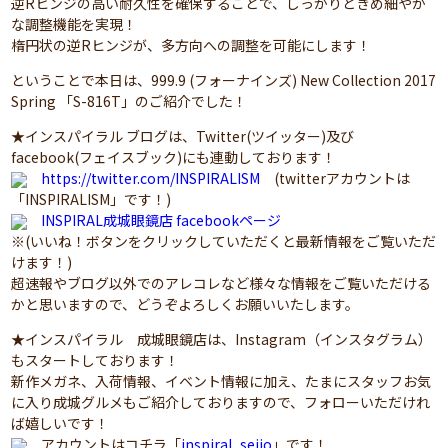
逆Rヒンジの高い耐久性を確保することで、しっかりときめ細やか
な調整機能を実現！
楕円状の逆Rヒンジが、多方向への調整を可能にします！
ということで本日は、999.9 (フォーナインズ) New Collection 2017
Spring 「S-816T」のご紹介でした！
★インスパイラル ブログは、Twitter(ツイッター)及び
facebook(フェイスブック)にも連動しております！
https://twitter.com/INSPIRALISM
(twitterアカウントは
「INSPIRALISM」です！)
INSPIRAL成城眼鏡店 facebookページ
※(いいね！ボタンをクリックしていただくと最新情報をご覧いただ
けます！)
超速報やブログ以外でのアレコレなど様々な情報をご覧いただける
かと思いますので、どうぞよろしくお願いいたします。
★インスパイラル 成城眼鏡店は、Instagram（インスタグラム）
もスタートしております！
新作メガネ、入荷情報、イベント情報に加え、たまにスタッフお気
に入り成城グルメもご紹介しておりますので、フォローいただけれ
ば嬉しいです！
アカウントはコチラ「
inspiral_seijo
」です！