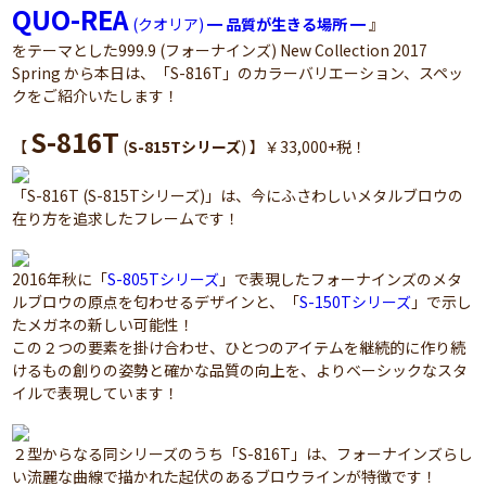
QUO-REA
(クオリア)
━ 品質が生きる場所 ━
』
をテーマとした999.9 (フォーナインズ) New Collection 2017
Spring から本日は、「S-816T」のカラーバリエーション、スペッ
クをご紹介いたします！
S-816T
【
(
S-815Tシリーズ
) 】￥33,000+税！
「S-816T (S-815Tシリーズ)」は、今にふさわしいメタルブロウの
在り方を追求したフレームです！
2016年秋に「
S-805Tシリーズ
」で表現したフォーナインズのメタ
ルブロウの原点を匂わせるデザインと、「
S-150Tシリーズ
」で示し
たメガネの新しい可能性！
この２つの要素を掛け合わせ、ひとつのアイテムを継続的に作り続
けるもの創りの姿勢と確かな品質の向上を、よりベーシックなスタ
イルで表現しています！
２型からなる同シリーズのうち「S-816T」は、フォーナインズらし
い流麗な曲線で描かれた起伏のあるブロウラインが特徴です！