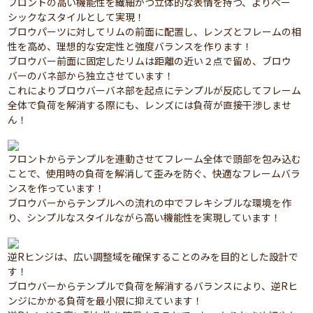
フロントの高い機能性を繊細かつ立体的な表情を持つ、よりベー
シックなスタイルとして実現！
ブロウパーツに対してリムの前面に配置し、レンズとフレームの相
性を高め、理想的な安定性と強度バランスを作ります！
ブロウバー前面に固定したリムは距離の近い２点で留め、ブロウ
バーのバネ部から独立させています！
これによりブロウバーバネ部を起点にテンプルが反応してフレーム
全体で負荷を解消する際にも、レンズには負荷が直接干渉しませ
ん！
フロントからテンプルを連動させてフレーム全体で頭部を包み込む
ことで、使用時の負荷を解消して歪みを防ぐ、快適なフレームバラ
ンスを作っています！
ブロウバーからテンプルへの流れの中でフレキシブルな環境を作
り、シンプルなスタイルながら高い機能性を実現しています！
逆Rヒンジは、広い調整域を確保することのみを目的とした設計で
す！
ブロウバーからテンプルで負荷を解消するバランスにより、逆Rヒ
ンジにかかる負荷を最小限に抑えています！