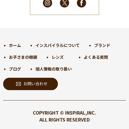
2025年2月
(28)
2025年1月
(34)
2024年12月
(35)
2024年11月
(30)
2024年10月
(31)
2024年9月
(30)
ホーム
インスパイラルについて
ブランド
2024年8月
(33)
お子さまの眼鏡
レンズ
よくある質問
2024年7月
(31)
2024年6月
(30)
ブログ
個人情報の取り扱い
2024年5月
(32)
お問い合わせ
2024年4月
(32)
2024年3月
(31)
2024年2月
(31)
2024年1月
(45)
COPYRIGHT © INSPiRAL,INC.
2023年12月
(31)
ALL RIGHTS RESERVED
2023年11月
(32)