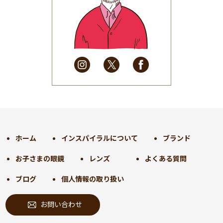
2025年6月
(48)
2025年5月
(41)
2025年4月
(32)
2025年3月
(31)
2025年2月
(28)
2025年1月
(34)
2024年12月
(35)
2024年11月
(30)
2024年10月
(31)
2024年9月
(30)
ホーム
インスパイラルについて
ブランド
2024年8月
(33)
お子さまの眼鏡
レンズ
よくある質問
2024年7月
(31)
2024年6月
(30)
ブログ
個人情報の取り扱い
2024年5月
(32)
お問い合わせ
2024年4月
(32)
2024年3月
(31)