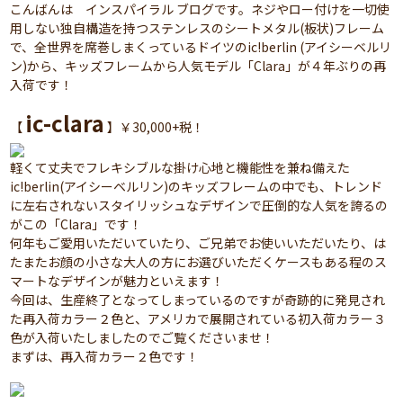
こんばんは インスパイラル ブログです。ネジやロー付けを一切使
用しない独自構造を持つステンレスのシートメタル(板状)フレーム
で、全世界を席巻しまくっているドイツのic!berlin (アイシーベルリ
ン)から、キッズフレームから人気モデル「Clara」が４年ぶりの再
入荷です！
ic-clara
【
】￥30,000+税！
軽くて丈夫でフレキシブルな掛け心地と機能性を兼ね備えた
ic!berlin(アイシーベルリン)のキッズフレームの中でも、トレンド
に左右されないスタイリッシュなデザインで圧倒的な人気を誇るの
がこの「Clara」です！
何年もご愛用いただいていたり、ご兄弟でお使いいただいたり、は
たまたお顔の小さな大人の方にお選びいただくケースもある程のス
マートなデザインが魅力といえます！
今回は、生産終了となってしまっているのですが奇跡的に発見され
た再入荷カラー２色と、アメリカで展開されている初入荷カラー３
色が入荷いたしましたのでご覧くださいませ！
まずは、再入荷カラー２色です！