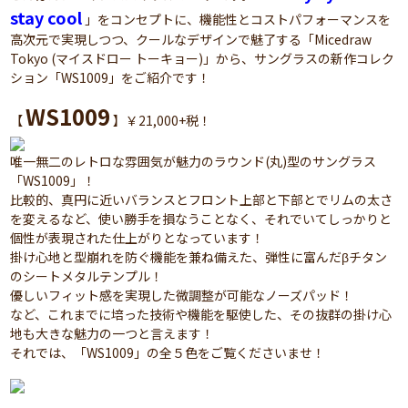
stay cool
」をコンセプトに、機能性とコストパフォーマンスを
高次元で実現しつつ、クールなデザインで魅了する「Micedraw
Tokyo (マイスドロー トーキョー)」から、サングラスの新作コレク
ション「WS1009」をご紹介です！
WS1009
【
】￥21,000+税！
唯一無二のレトロな雰囲気が魅力のラウンド(丸)型のサングラス
「WS1009」！
比較的、真円に近いバランスとフロント上部と下部とでリムの太さ
を変えるなど、使い勝手を損なうことなく、それでいてしっかりと
個性が表現された仕上がりとなっています！
掛け心地と型崩れを防ぐ機能を兼ね備えた、弾性に富んだβチタン
のシートメタルテンプル！
優しいフィット感を実現した微調整が可能なノーズパッド！
など、これまでに培った技術や機能を駆使した、その抜群の掛け心
地も大きな魅力の一つと言えます！
それでは、「WS1009」の全５色をご覧くださいませ！